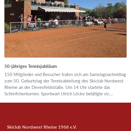
50-jähriges Tennisjubiläum
150 Mitglieder und Besucher trafen sich am Samstagnachmittag
zum 50. Geburtstag der Tennisabteilung des Skiclub Nordwest
Rheine an der Devesfeldstraße. Um 14 Uhr startete das
Schleifchenturnier. Sportwart Ulrich Löcke betätigte sic...
Skiclub Nordwest Rheine 1968 e.V.