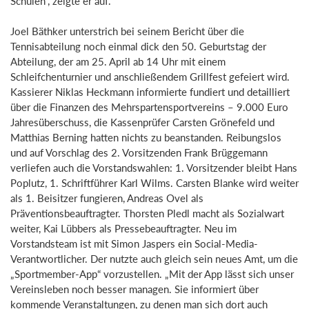
Schulen“, zeigte er auf.
Joel Bäthker unterstrich bei seinem Bericht über die
Tennisabteilung noch einmal dick den 50. Geburtstag der
Abteilung, der am 25. April ab 14 Uhr mit einem
Schleifchenturnier und anschließendem Grillfest gefeiert wird.
Kassierer Niklas Heckmann informierte fundiert und detailliert
über die Finanzen des Mehrspartensportvereins – 9.000 Euro
Jahresüberschuss, die Kassenprüfer Carsten Grönefeld und
Matthias Berning hatten nichts zu beanstanden. Reibungslos
und auf Vorschlag des 2. Vorsitzenden Frank Brüggemann
verliefen auch die Vorstandswahlen: 1. Vorsitzender bleibt Hans
Poplutz, 1. Schriftführer Karl Wilms. Carsten Blanke wird weiter
als 1. Beisitzer fungieren, Andreas Ovel als
Präventionsbeauftragter. Thorsten Pledl macht als Sozialwart
weiter, Kai Lübbers als Pressebeauftragter. Neu im
Vorstandsteam ist mit Simon Jaspers ein Social-Media-
Verantwortlicher. Der nutzte auch gleich sein neues Amt, um die
„Sportmember-App“ vorzustellen. „Mit der App lässt sich unser
Vereinsleben noch besser managen. Sie informiert über
kommende Veranstaltungen, zu denen man sich dort auch